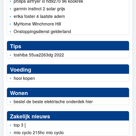
philips airfryer xl hd9270 96 kookrek
garmin instinct 2 solar grijs
erika foster 4 laatste adem
MyHome Winchmore Hill
Onstoppingsdienst gelderland
Tips
toshiba 55ua2263dg 2022
Voeding
hooi kopen
Wonen
bestel de beste elektrische onderdek hier
Zakelijk nieuws
top 3 [
mio cyclo 215hc mio cyclo